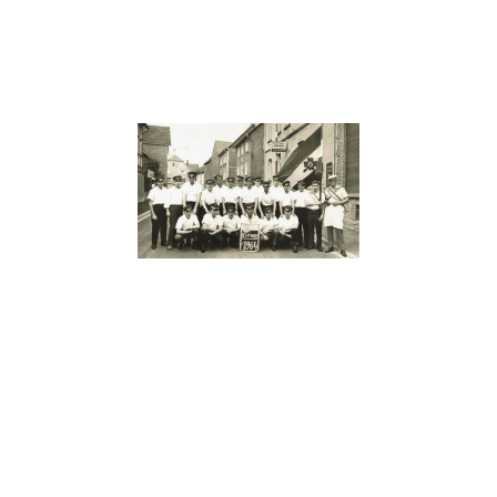
1964.Kirmesfoto_Watz_Horst.Frey